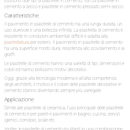
Esistono due tipi di piastrelle in cemento, tra cui piastrelle in
cemento a secco e piastrelle in cemento pressato semi-secco.
Caratteristiche
Il pavimento in piastrelle di cemento ha una lunga durata, un
uso durevole e una bellezza infinita. La piastrella di cemento è
resistente in condizioni ambientali difficili e adatta alla
piastrellatura
per esterni. Il pavimento in piastrelle di cemento
ha una superficie molto dura, resistenza allo scivolamento e ai
graffi.
Le piastrelle di cemento hanno una varietà di tipi, dimensioni e
colori ed hanno bellissimi motivi decorativi.
Oggi, grazie alla tecnologia moderna e all’alta competenza
degli architetti, il motivo e il colore delle piastrelle decorative in
cemento stanno diventando sempre più variegate.
Applicazione
Simile alle piastrelle di ceramica, l’uso principale delle piastrelle
di cemento è per pareti e pavimenti in bagno, cucina, servizi
igienici, corridoio, scale etc.
Inoltre, le piastrelle di cemento risultanti in una combinazione